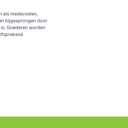
en als medevoelen,
taan bijgesprongen door
ij is. Goederen worden
elfsprekend