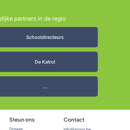
jke partners in de regio
Schooldirecteurs
De Katrol
...
Steun ons
Contact
Doneer
info@aropa.be