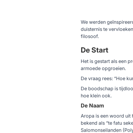
We werden geïnspireerd
duisternis te vervloek
filosoof.
De Start
Het is gestart als een p
armoede opgroeien.
De vraag rees: “Hoe kun
De boodschap is tijdloos
hoe klein ook.
De Naam
Aropa is een woord uit 
bekend als “te fatu sek
Salomonseilanden (Poly